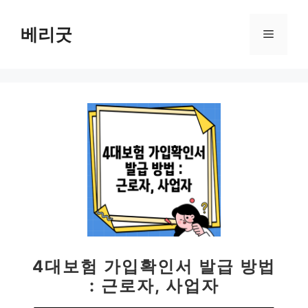
컨
텐
베리굿
메
츠
로
뉴
건
너
뛰
기
4대보험 가입확인서 발급 방법
: 근로자, 사업자