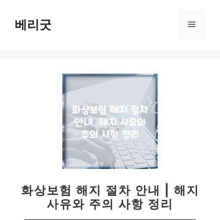
컨
텐
베리굿
메
츠
로
뉴
건
너
뛰
기
화상보험 해지 절차 안내 | 해지
사유와 주의 사항 정리