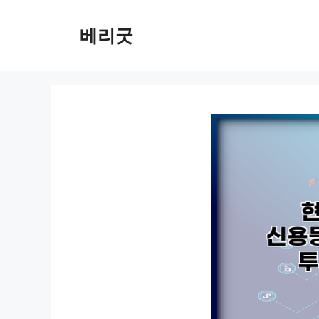
컨
텐
베리굿
츠
로
건
너
뛰
기