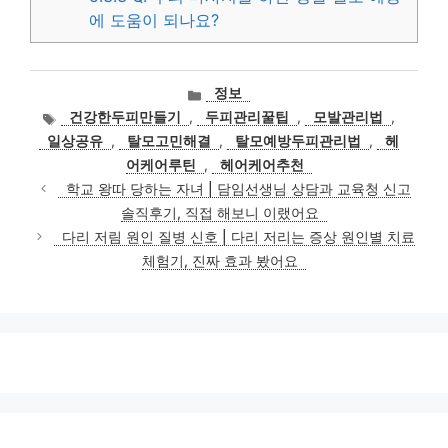
에 도움이 되나요?
카
정보
테
태
건강한두피만들기
,
두피관리꿀팁
,
모발관리법
,
고
그
일상공유
,
탈모고민해결
,
탈모예방두피관리법
,
헤
리
어케어루틴
,
헤어케어추천
학교 왕따 당하는 자녀 | 담임선생님 상담과 교육청 신고
솔직후기, 직접 해보니 이랬어요
다리 저림 원인 질병 신호 | 다리 저리는 증상 원인별 치료
체험기, 진짜 효과 봤어요