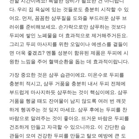
천할 시간이에요! 특별한 장비가 필요한 건 아니랍니
다. 우리 집 욕실에 있는 것들로도 충분히 시작할 수 있
어요. 먼저, 꼼꼼한 샴푸질을 도와줄 부드러운 샴푸 브
러쉬를 준비해보세요. 손가락으로만 샴푸하는 것보다
두피에 쌓인 노폐물을 더 효과적으로 제거해주거든요.
그리고 두피 마사지를 위한 오일이나 에센스를 곁들이
면 더욱 좋겠죠? 멘톨 성분이 함유된 제품은 두피에 시
원한 느낌을 주어 혈액순환을 돕는 데 효과적이랍니다.
가장 중요한 것은 샴푸 습관이에요.
미온수로 두피를
충분히 적시고, 샴푸 거품을 충분히 내서 두피 전체에
부드럽게 마사지하듯 샴푸하는 것이 핵심이에요.
샴푸
거품을 헹굴 때도 잔여물이 남지 않도록 여러 번 깨끗
하게 헹궈주는 것 잊지 마세요. 샴푸 후에는 두피를 찬
바람으로 말려주는 것이 좋아요. 뜨거운 바람은 두피를
건조하게 만들고 자극할 수 있으니까요. 이 간단한 습
관들이 모여 건강한 두피를 만들고 탈모 예방에 큰 도