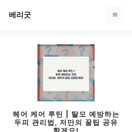
컨
텐
베리굿
메
츠
로
뉴
건
너
뛰
기
헤어 케어 루틴 | 탈모 예방하는
두피 관리법, 저만의 꿀팁 공유
할게요!