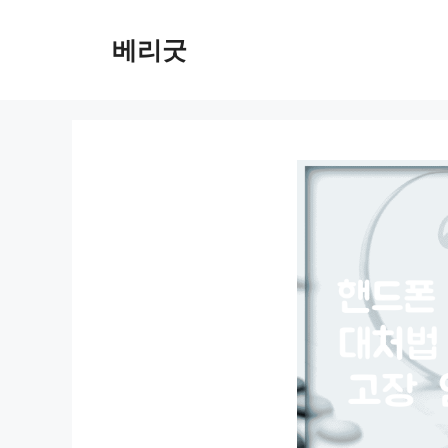
컨
텐
베리굿
츠
로
건
너
뛰
기