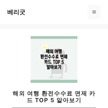
컨
텐
베리굿
메
츠
로
뉴
건
너
뛰
기
해외 여행 환전수수료 면제 카
드 TOP 5 알아보기