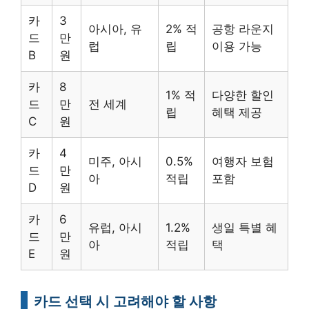
카
3
아시아, 유
2% 적
공항 라운지
드
만
럽
립
이용 가능
B
원
카
8
1% 적
다양한 할인
드
만
전 세계
립
혜택 제공
C
원
카
4
미주, 아시
0.5%
여행자 보험
드
만
아
적립
포함
D
원
카
6
유럽, 아시
1.2%
생일 특별 혜
드
만
아
적립
택
E
원
카드 선택 시 고려해야 할 사항