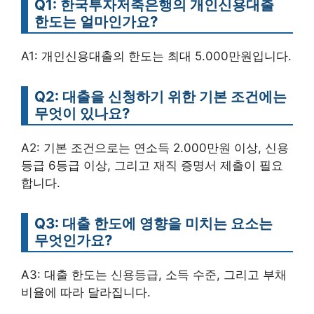
Q1: 한국투자저축은행의 개인신용대출
한도는 얼마인가요?
A1: 개인신용대출의 한도는 최대 5.000만원입니다.
Q2: 대출을 신청하기 위한 기본 조건에는
무엇이 있나요?
A2: 기본 조건으로는 연소득 2.000만원 이상, 신용
등급 6등급 이상, 그리고 재직 증명서 제출이 필요
합니다.
Q3: 대출 한도에 영향을 미치는 요소는
무엇인가요?
A3: 대출 한도는 신용등급, 소득 수준, 그리고 부채
비율에 따라 달라집니다.