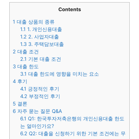
Contents
1
대출 상품의 종류
1.1
1. 개인신용대출
1.2
2. 사업자대출
1.3
3. 주택담보대출
2
대출 조건
2.1
기본 대출 조건
3
대출 한도
3.1
대출 한도에 영향을 미치는 요소
4
후기
4.1
긍정적인 후기
4.2
부정적인 후기
5
결론
6
자주 묻는 질문 Q&A
6.1
Q1: 한국투자저축은행의 개인신용대출 한도
는 얼마인가요?
6.2
Q2: 대출을 신청하기 위한 기본 조건에는 무