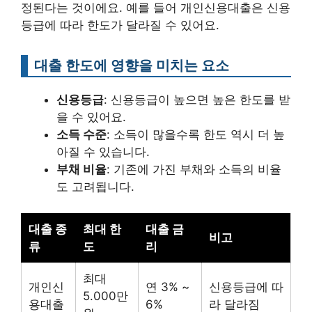
정된다는 것이에요. 예를 들어 개인신용대출은 신용
등급에 따라 한도가 달라질 수 있어요.
대출 한도에 영향을 미치는 요소
신용등급
: 신용등급이 높으면 높은 한도를 받
을 수 있어요.
소득 수준
: 소득이 많을수록 한도 역시 더 높
아질 수 있습니다.
부채 비율
: 기존에 가진 부채와 소득의 비율
도 고려됩니다.
대출 종
최대 한
대출 금
비고
류
도
리
최대
개인신
연 3% ~
신용등급에 따
5.000만
용대출
6%
라 달라짐