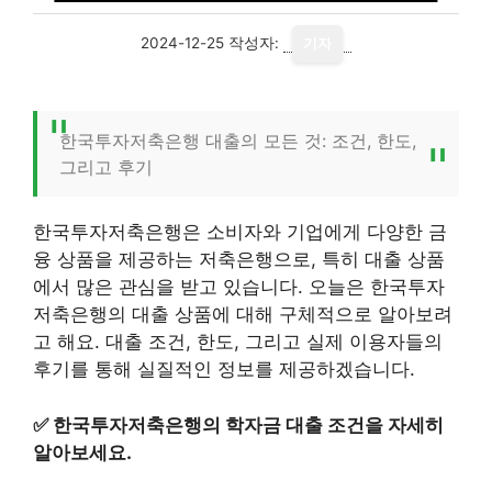
2024-12-25
작성자:
기자
한국투자저축은행 대출의 모든 것: 조건, 한도,
그리고 후기
한국투자저축은행은 소비자와 기업에게 다양한 금
융 상품을 제공하는 저축은행으로, 특히 대출 상품
에서 많은 관심을 받고 있습니다. 오늘은 한국투자
저축은행의 대출 상품에 대해 구체적으로 알아보려
고 해요. 대출 조건, 한도, 그리고 실제 이용자들의
후기를 통해 실질적인 정보를 제공하겠습니다.
✅
한국투자저축은행의 학자금 대출 조건을 자세히
알아보세요.