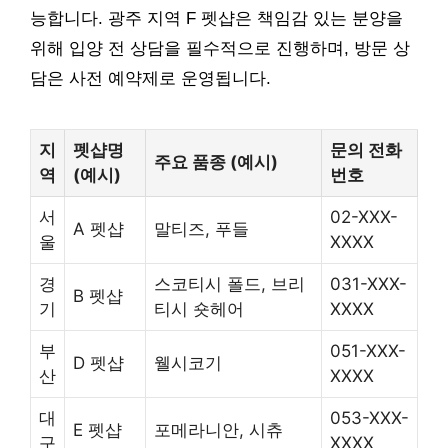
능합니다. 광주 지역 F 펫샵은 책임감 있는 분양을
위해 입양 전 상담을 필수적으로 진행하며, 방문 상
담은 사전 예약제로 운영됩니다.
지
펫샵명
문의 전화
주요 품종 (예시)
역
(예시)
번호
서
02-XXX-
A 펫샵
말티즈, 푸들
울
XXXX
경
스코티시 폴드, 브리
031-XXX-
B 펫샵
기
티시 숏헤어
XXXX
부
051-XXX-
D 펫샵
웰시코기
산
XXXX
대
053-XXX-
E 펫샵
포메라니안, 시츄
구
XXXX