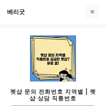
컨
텐
베리굿
메
츠
로
뉴
건
너
뛰
기
펫샵 문의 전화번호 지역별 | 펫
샵 상담 직통번호