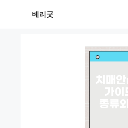
컨
텐
베리굿
츠
로
건
너
뛰
기