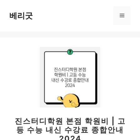
컨
텐
베리굿
메
츠
로
뉴
건
너
뛰
기
진스터디학원 본점 학원비 | 고
등 수능 내신 수강료 종합안내
2024