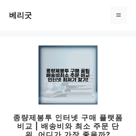
컨
텐
베리굿
메
츠
로
뉴
건
너
뛰
기
종량제봉투 인터넷 구매 플랫폼
비교 | 배송비와 최소 주문 단
위, 어디가 가장 좋을까?