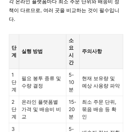
각 온라인 플랫폼마다 최소 주문 단위와 배송비 정
책이 다르므로, 여러 곳을 비교하는 것이 필수입니
다.
소
단
요
실행 방법
주의사항
계
시
간
1
5-
필요 봉투 종류 및
현재 보유량 및
단
10
수량 결정
예상 사용량 파악
계
분
2
온라인 플랫폼별
15-
최소 주문 단위,
단
가격 및 배송비 비
20
묶음 배송 등 확
계
교
분
인
3
5-