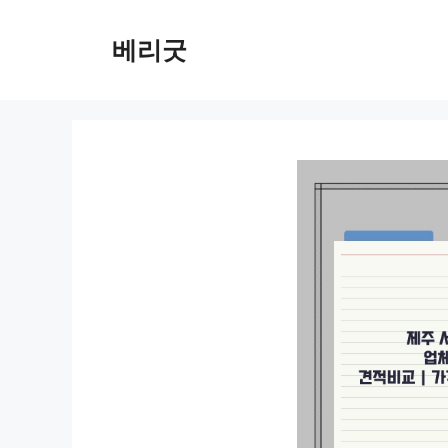
컨
텐
베리굿
츠
로
건
너
뛰
기