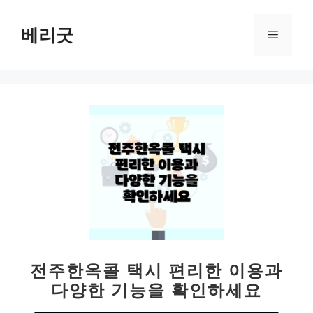
컨
텐
베리굿
메
츠
로
뉴
건
너
뛰
기
전주한옥콜 택시 편리한 이용과
다양한 기능을 확인하세요