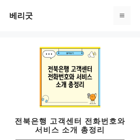
컨
텐
베리굿
메
츠
로
뉴
건
너
뛰
기
전북은행 고객센터 전화번호와
서비스 소개 총정리