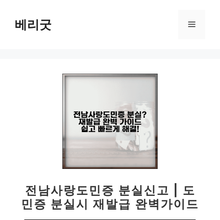
컨
텐
베리굿
메
츠
로
뉴
건
너
뛰
기
전남사랑도민증 분실신고 | 도
민증 분실시 재발급 완벽가이드