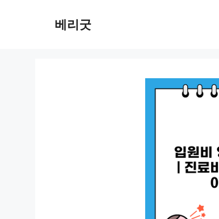
컨
텐
베리굿
츠
로
건
너
뛰
기