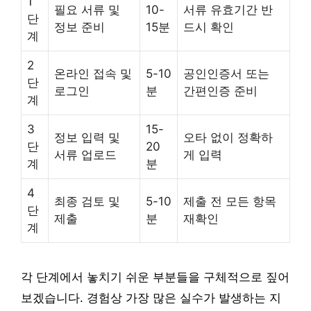
1
필요 서류 및
10-
서류 유효기간 반
단
정보 준비
15분
드시 확인
계
2
온라인 접속 및
5-10
공인인증서 또는
단
로그인
분
간편인증 준비
계
3
15-
정보 입력 및
오타 없이 정확하
단
20
서류 업로드
게 입력
계
분
4
최종 검토 및
5-10
제출 전 모든 항목
단
제출
분
재확인
계
각 단계에서 놓치기 쉬운 부분들을 구체적으로 짚어
보겠습니다. 경험상 가장 많은 실수가 발생하는 지