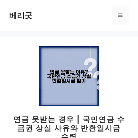
컨
텐
베리굿
메
츠
로
뉴
건
너
뛰
기
연금 못받는 경우 | 국민연금 수
급권 상실 사유와 반환일시금
수령