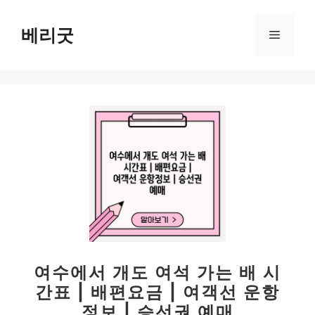
컨
텐
베리굿
메
츠
로
뉴
건
너
뛰
기
여수에서 개도 여석 가는 배 시
간표 | 배편요금 | 여객선 운항
정보 | 승선권 예매