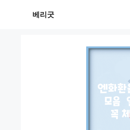
컨
텐
베리굿
츠
로
건
너
뛰
기