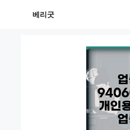
컨
텐
베리굿
츠
로
건
너
뛰
기