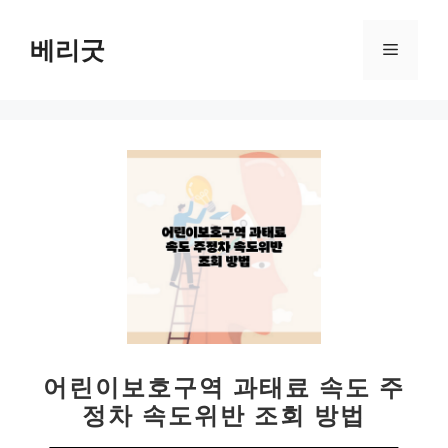
컨
텐
베리굿
메
츠
로
뉴
건
너
뛰
기
어린이보호구역 과태료 속도 주
정차 속도위반 조회 방법