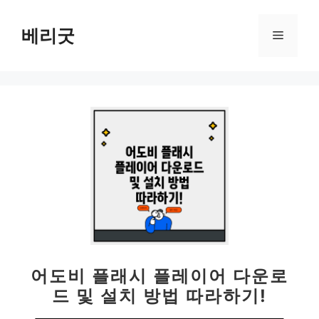
컨
텐
베리굿
메
츠
로
뉴
건
너
뛰
기
어도비 플래시 플레이어 다운로
드 및 설치 방법 따라하기!