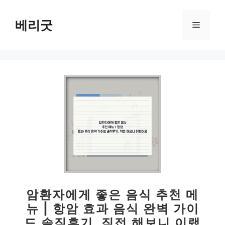
컨
텐
베리굿
메
츠
로
뉴
건
너
뛰
기
암환자에게 좋은 음식 추천 메
뉴 | 항암 효과 음식 완벽 가이
드 솔직후기, 직접 해보니 이랬