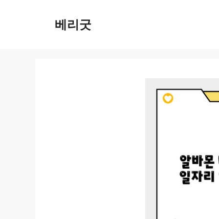
컨
텐
베리굿
츠
로
건
너
뛰
기