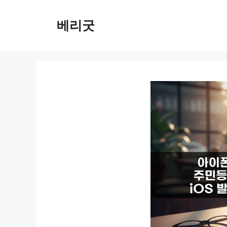
컨
텐
베리굿
츠
로
건
너
뛰
기