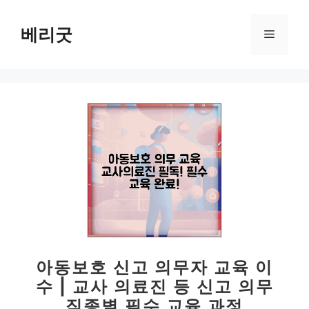
컨
텐
베리굿
메
츠
로
뉴
건
너
뛰
기
아동보호 신고 의무자 교육 이
수 | 교사 의료진 등 신고 의무
직종별 필수 교육 과정