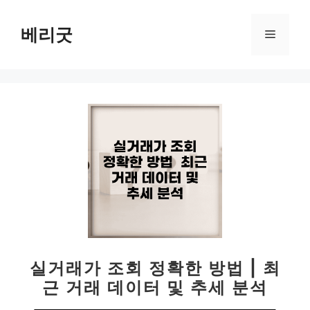
컨
텐
베리굿
메
츠
로
뉴
건
너
뛰
기
실거래가 조회 정확한 방법 | 최
근 거래 데이터 및 추세 분석