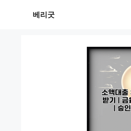
컨
텐
베리굿
츠
로
건
너
뛰
기