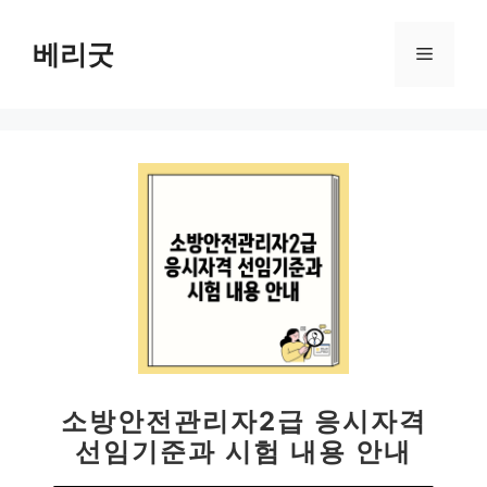
컨
텐
베리굿
메
츠
로
뉴
건
너
뛰
기
소방안전관리자2급 응시자격
선임기준과 시험 내용 안내