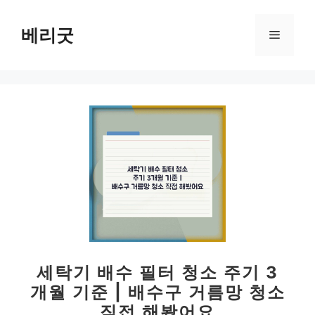
컨
텐
베리굿
메
츠
로
뉴
건
너
뛰
기
세탁기 배수 필터 청소 주기 3
개월 기준 | 배수구 거름망 청소
직접 해봤어요