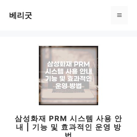
컨
텐
베리굿
메
츠
로
뉴
건
너
뛰
기
삼성화재 PRM 시스템 사용 안
내 | 기능 및 효과적인 운영 방
법