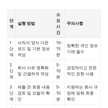
소
단
요
실행 방법
주의사항
계
시
간
1
사직서 양식 다운
10-
정확한 개인 정보
단
로드 및 기본 정보
15
기재 필수
계
작성
분
2
5-
퇴사 사유 명확화
긍정적이고 전문
단
10
및 간결하게 작성
적인 표현 사용
계
분
3
제출 전 최종 내용
5-
지원하는 회사 규
단
검토 및 오탈자 확
10
정에 맞춰 최종
계
인
분
확인