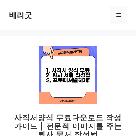
컨
텐
베리굿
메
츠
로
뉴
건
너
뛰
기
사직서양식 무료다운로드 작성
가이드 | 전문적 이미지를 주는
퇴사 문서 작성법