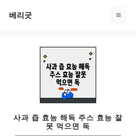
컨
텐
베리굿
메
츠
로
뉴
건
너
뛰
기
사과 즙 효능 해독 주스 효능 잘
못 먹으면 독