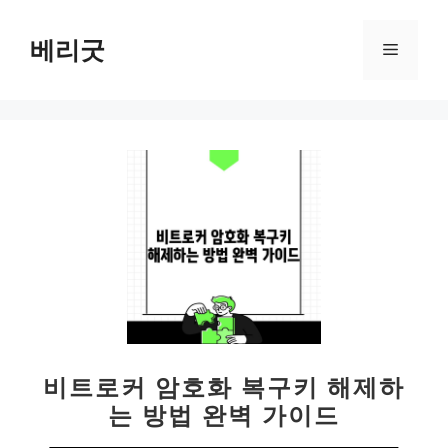
컨
텐
베리굿
메
츠
로
뉴
건
너
뛰
기
비트로커 암호화 복구키 해제하
는 방법 완벽 가이드