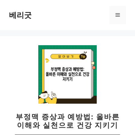
컨
텐
베리굿
메
츠
로
뉴
건
너
뛰
기
부정맥 증상과 예방법: 올바른
이해와 실천으로 건강 지키기