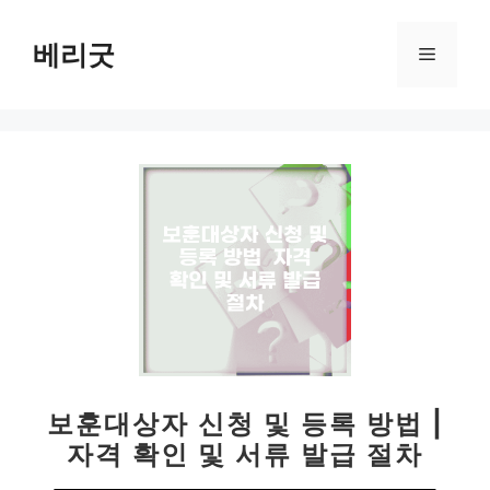
컨
텐
베리굿
메
츠
로
뉴
건
너
뛰
기
보훈대상자 신청 및 등록 방법 |
자격 확인 및 서류 발급 절차