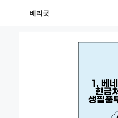
컨
텐
베리굿
츠
로
건
너
뛰
기