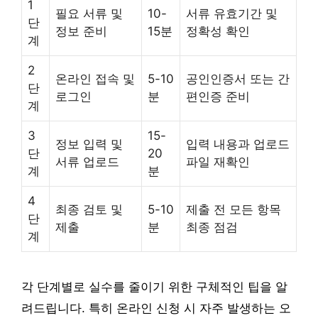
1
필요 서류 및
10-
서류 유효기간 및
단
정보 준비
15분
정확성 확인
계
2
온라인 접속 및
5-10
공인인증서 또는 간
단
로그인
분
편인증 준비
계
3
15-
정보 입력 및
입력 내용과 업로드
단
20
서류 업로드
파일 재확인
계
분
4
최종 검토 및
5-10
제출 전 모든 항목
단
제출
분
최종 점검
계
각 단계별로 실수를 줄이기 위한 구체적인 팁을 알
려드립니다. 특히 온라인 신청 시 자주 발생하는 오