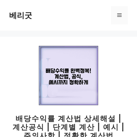
컨
텐
베리굿
메
츠
로
뉴
건
너
뛰
기
배당수익률 계산법 상세해설 |
계산공식 | 단계별 계산 | 예시 |
주의사항 | 정확한 계산법