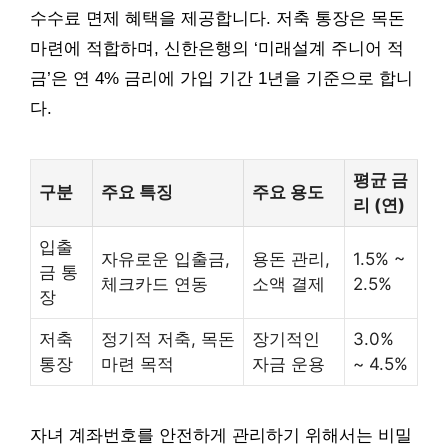
수수료 면제 혜택을 제공합니다. 저축 통장은 목돈
마련에 적합하며, 신한은행의 ‘미래설계 주니어 적
금’은 연 4% 금리에 가입 기간 1년을 기준으로 합니
다.
평균 금
구분
주요 특징
주요 용도
리 (연)
입출
자유로운 입출금,
용돈 관리,
1.5% ~
금 통
체크카드 연동
소액 결제
2.5%
장
저축
정기적 저축, 목돈
장기적인
3.0%
통장
마련 목적
자금 운용
~ 4.5%
자녀 계좌번호를 안전하게 관리하기 위해서는 비밀