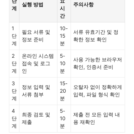
단
요
실행 방법
주의사항
계
시
간
1
10-
필요 서류 및
서류 유효기간 및 정
단
15
정보 준비
확한 정보 확인
계
분
2
온라인 시스템
5-
사용 가능한 브라우저
단
접속 및 로그
10
확인, 인증서 준비
계
인
분
3
15-
정보 입력 및
오탈자 없이 정확하게
단
20
서류 첨부
입력, 파일 형식 확인
계
분
4
5-
최종 검토 및
제출 전 모든 입력 내
단
10
제출
용 재확인
계
분