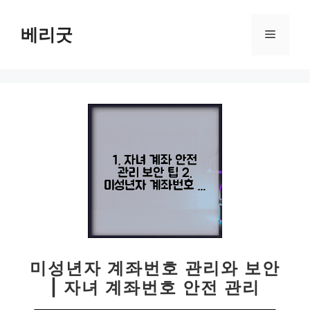
컨
텐
베리굿
메
츠
로
뉴
건
너
뛰
기
미성년자 계좌번호 관리와 보안
| 자녀 계좌번호 안전 관리