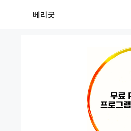
컨
텐
베리굿
츠
로
건
너
뛰
기