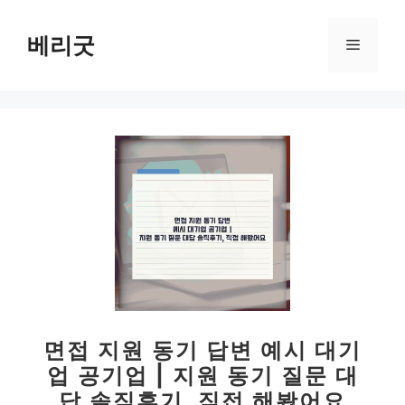
컨
텐
베리굿
메
츠
로
뉴
건
너
뛰
기
면접 지원 동기 답변 예시 대기
업 공기업 | 지원 동기 질문 대
답 솔직후기, 직접 해봤어요