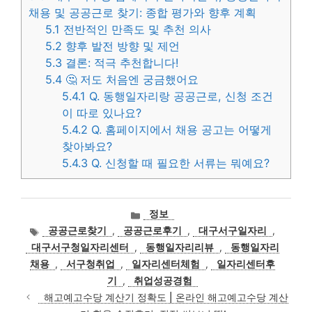
채용 및 공공근로 찾기: 종합 평가와 향후 계획
5.1
전반적인 만족도 및 추천 의사
5.2
향후 발전 방향 및 제언
5.3
결론: 적극 추천합니다!
5.4
🤔 저도 처음엔 궁금했어요
5.4.1
Q. 동행일자리랑 공공근로, 신청 조건
이 따로 있나요?
5.4.2
Q. 홈페이지에서 채용 공고는 어떻게
찾아봐요?
5.4.3
Q. 신청할 때 필요한 서류는 뭐예요?
카
정보
테
태
공공근로찾기
,
공공근로후기
,
대구서구일자리
,
고
그
대구서구청일자리센터
,
동행일자리리뷰
,
동행일자리
리
채용
,
서구청취업
,
일자리센터체험
,
일자리센터후
기
,
취업성공경험
해고예고수당 계산기 정확도 | 온라인 해고예고수당 계산