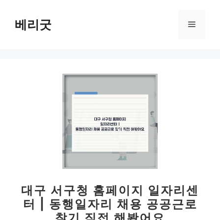
컨
텐
베리굿
메
츠
로
뉴
건
너
뛰
기
대구 서구청 홈페이지 일자리센
터 | 동행일자리 채용 공공근로
찾기 직접 해봤어요