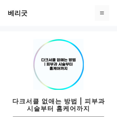
컨
텐
베리굿
메
츠
로
뉴
건
너
뛰
기
다크서클 없애는 방법 | 피부과
시술부터 홈케어까지