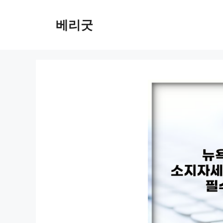
컨
텐
베리굿
츠
로
건
너
뛰
기