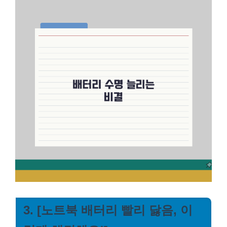
3. [노트북 배터리 빨리 닳음, 이