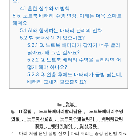
요!
4.1
흔한 실수와 예방책
5
5. 노트북 배터리 수명 연장, 미래는 더욱 스마트
해져요
5.1
AI와 함께하는 배터리 관리의 진화
5.2
💬 궁금하신 거 있으시죠?
5.2.1
Q. 노트북 배터리가 갑자기 너무 빨리
닳아요. 왜 그런 걸까요?
5.2.2
Q. 노트북 배터리 수명을 늘리려면 어
떻게 해야 하나요?
5.2.3
Q. 완충 후에도 배터리가 금방 닳는데,
배터리 교체가 필요할까요?
카
정보
테
태
IT꿀팁
,
노트북배터리빨리닳음
,
노트북배터리수명
고
그
연장
,
노트북사용법
,
노트북수명늘리기
,
배터리관리
리
꿀팁
,
배터리절약
,
일상공유
다리 저림 원인 질병 신호 | 다리 저리는 증상 원인별 치료