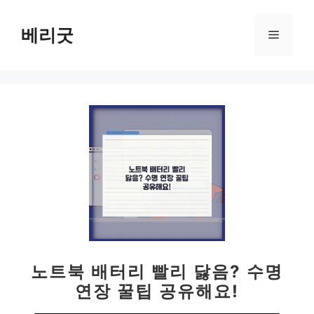
컨
텐
베리굿
메
츠
로
뉴
건
너
뛰
기
노트북 배터리 빨리 닳음? 수명
연장 꿀팁 공유해요!