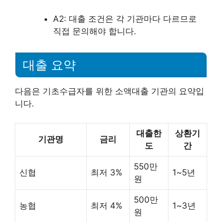
A2: 대출 조건은 각 기관마다 다르므로
직접 문의해야 합니다.
대출 요약
다음은 기초수급자를 위한 소액대출 기관의 요약입
니다.
대출한
상환기
기관명
금리
도
간
550만
신협
최저 3%
1~5년
원
500만
농협
최저 4%
1~3년
원