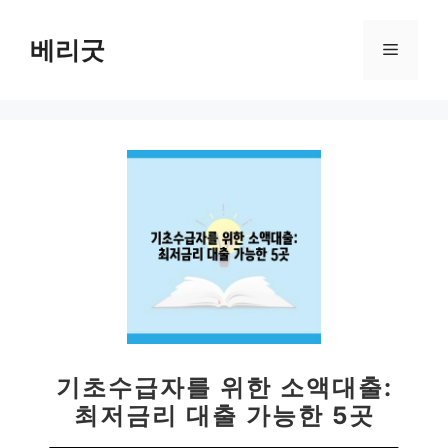
컨
텐
베리굿
메
츠
로
뉴
건
너
뛰
기
기초수급자를 위한 소액대출:
최저금리 대출 가능한 5곳