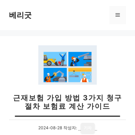
컨
텐
베리굿
메
츠
로
뉴
건
너
뛰
기
근재보험 가입 방법 3가지 청구
절차 보험료 계산 가이드
2024-08-28
작성자:
기자