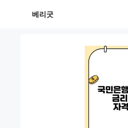
컨
텐
베리굿
츠
로
건
너
뛰
기