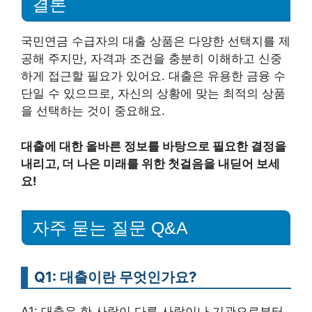
결론
국민연금 수급자의 대출 상품은 다양한 선택지를 제
공해 주지만, 자격과 조건을 충분히 이해하고 신중
하게 접근할 필요가 있어요. 대출은 유용한 금융 수
단일 수 있으므로, 자신의 상황에 맞는 최적의 상품
을 선택하는 것이 중요해요.
대출에 대한 올바른 정보를 바탕으로 필요한 결정을
내리고, 더 나은 미래를 위한 첫걸음을 내딛어 보세
요!
자주 묻는 질문 Q&A
Q1: 대출이란 무엇인가요?
A1: 대출은 한 사람이 다른 사람이나 기관으로부터