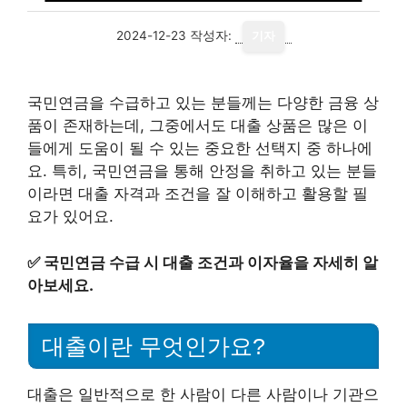
2024-12-23
작성자:
기자
국민연금을 수급하고 있는 분들께는 다양한 금융 상
품이 존재하는데, 그중에서도 대출 상품은 많은 이
들에게 도움이 될 수 있는 중요한 선택지 중 하나에
요. 특히, 국민연금을 통해 안정을 취하고 있는 분들
이라면 대출 자격과 조건을 잘 이해하고 활용할 필
요가 있어요.
✅
국민연금 수급 시 대출 조건과 이자율을 자세히 알
아보세요.
대출이란 무엇인가요?
대출은 일반적으로 한 사람이 다른 사람이나 기관으