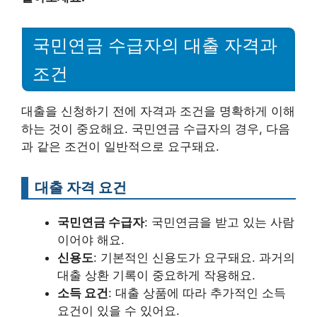
국민연금 수급자의 대출 자격과
조건
대출을 신청하기 전에 자격과 조건을 명확하게 이해
하는 것이 중요해요. 국민연금 수급자의 경우, 다음
과 같은 조건이 일반적으로 요구돼요.
대출 자격 요건
국민연금 수급자
: 국민연금을 받고 있는 사람
이어야 해요.
신용도
: 기본적인 신용도가 요구돼요. 과거의
대출 상환 기록이 중요하게 작용해요.
소득 요건
: 대출 상품에 따라 추가적인 소득
요건이 있을 수 있어요.