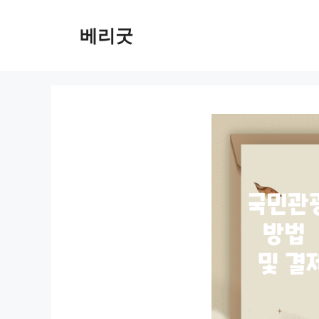
컨
텐
베리굿
츠
로
건
너
뛰
기